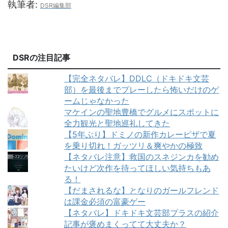
執筆者:
DSR編集部
DSRの注目記事
【完全ネタバレ】DDLC（ドキドキ文芸
部）を最後までプレーしたら怖いだけのゲ
ームじゃなかった
マケインの聖地豊橋でグルメにスポットに
全力観光と聖地巡礼してきた
【5年ぶり】ドミノの新作カレーピザで夏
を乗り切れ！ガッツリ＆爽やかの極致
【ネタバレ注意】救国のスネジンカを勧め
たいけど次作を待ってほしい気持ちもあ
る！
【だまされるな】となりのガールフレンド
は課金必須の富豪ゲー
【ネタバレ】ドキドキ文芸部プラスの紹介
記事が褒めまくってて大丈夫か？