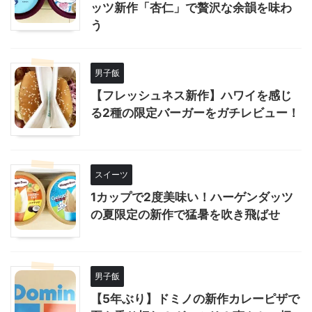
ッツ新作「杏仁」で贅沢な余韻を味わ
う
男子飯
【フレッシュネス新作】ハワイを感じ
る2種の限定バーガーをガチレビュー！
スイーツ
1カップで2度美味い！ハーゲンダッツ
の夏限定の新作で猛暑を吹き飛ばせ
男子飯
【5年ぶり】ドミノの新作カレーピザで