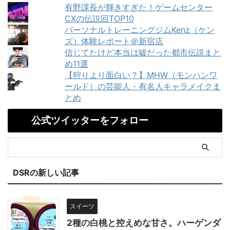
有野課長が輝きすぎた！ゲームセンター
CXの伝説回TOP10
パーソナルトレーニングジムKenz（ケン
ズ）体験レポート＠新宿店
信じてたけど本当は嘘だった都市伝説まと
め11選
【狩りより面白い？】MHW（モンハンワ
ールド）の芸能人・有名人キャラメイクま
とめ
公式ツイッターをフォロー
DSRの新しい記事
スイーツ
2種の白桃と控えめな甘さ。ハーゲンダ