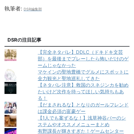
執筆者:
DSR編集部
DSRの注目記事
【完全ネタバレ】DDLC（ドキドキ文芸
部）を最後までプレーしたら怖いだけのゲ
ームじゃなかった
マケインの聖地豊橋でグルメにスポットに
全力観光と聖地巡礼してきた
【ネタバレ注意】救国のスネジンカを勧め
たいけど次作を待ってほしい気持ちもあ
る！
【だまされるな】となりのガールフレンド
は課金必須の富豪ゲー
【1人でも案ずるな！】浅草神谷バーのシ
ステムやオススメメニューまとめ
有野課長が輝きすぎた！ゲームセンター