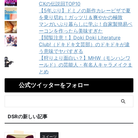
CXの伝説回TOP10
【5年ぶり】ドミノの新作カレーピザで夏
を乗り切れ！ガッツリ＆爽やかの極致
マンガいぶり暮らしに学ぶ！自家製簡易ベ
ーコンを作ったら美味すぎた
【閲覧注意！】Doki Doki Literature
Club!（ドキドキ文芸部）のドキドキが違
う意味でヤバすぎる
【狩りより面白い？】MHW（モンハンワ
ールド）の芸能人・有名人キャラメイクま
とめ
公式ツイッターをフォロー
DSRの新しい記事
スイーツ