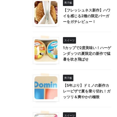
男子飯
【フレッシュネス新作】ハワ
イを感じる2種の限定バーガ
ーをガチレビュー！
スイーツ
1カップで2度美味い！ハーゲ
ンダッツの夏限定の新作で猛
暑を吹き飛ばせ
男子飯
【5年ぶり】ドミノの新作カ
レーピザで夏を乗り切れ！ガ
ッツリ＆爽やかの極致
スイーツ