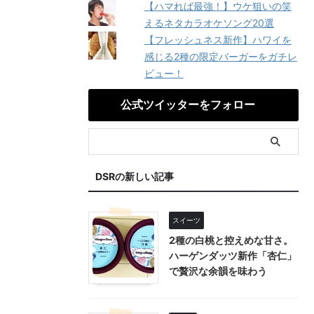
【ハマれば最強！】ウケ狙いの笑
えるネタカラオケソング20選
【フレッシュネス新作】ハワイを
感じる2種の限定バーガーをガチレ
ビュー！
公式ツイッターをフォロー
DSRの新しい記事
スイーツ
2種の白桃と控えめな甘さ。
ハーゲンダッツ新作「杏仁」
で贅沢な余韻を味わう