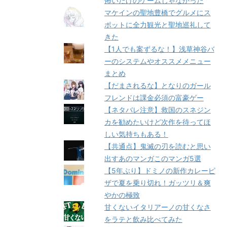
怖いだけのゲームじゃなかった
マケインの聖地豊橋でグルメにス
ポットに全力観光と聖地巡礼して
きた
【1人でも案ずるな！】浅草神谷バ
ーのシステムやオススメメニュー
まとめ
【だまされるな】となりのガール
フレンドは課金必須の富豪ゲー
【ネタバレ注意】救国のスネジン
カを勧めたいけど次作を待ってほ
しい気持ちもある！
【共通点】鬼滅の刃を読むと思い
出すあのマンガこのマンガ5選
【5年ぶり】ドミノの新作カレーピ
ザで夏を乗り切れ！ガッツリ＆爽
やかの極致
甘くないイタリアーノの甘くなさ
をラテと飲み比べてみた