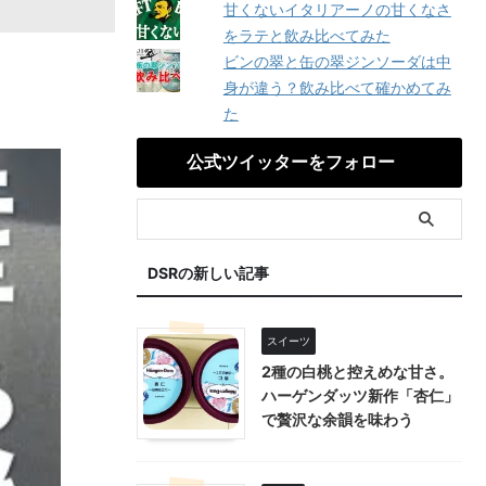
甘くないイタリアーノの甘くなさ
をラテと飲み比べてみた
ビンの翠と缶の翠ジンソーダは中
身が違う？飲み比べて確かめてみ
た
公式ツイッターをフォロー
DSRの新しい記事
スイーツ
2種の白桃と控えめな甘さ。
ハーゲンダッツ新作「杏仁」
で贅沢な余韻を味わう