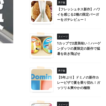
男子飯
【フレッシュネス新作】ハワ
イを感じる2種の限定バーガ
ーをガチレビュー！
スイーツ
1カップで2度美味い！ハーゲ
ンダッツの夏限定の新作で猛
暑を吹き飛ばせ
男子飯
【5年ぶり】ドミノの新作カ
レーピザで夏を乗り切れ！ガ
ッツリ＆爽やかの極致
スイーツ