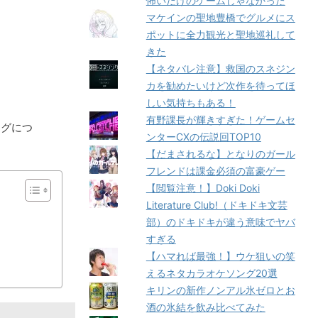
怖いだけのゲームじゃなかった
マケインの聖地豊橋でグルメにス
ポットに全力観光と聖地巡礼して
きた
【ネタバレ注意】救国のスネジン
カを勧めたいけど次作を待ってほ
しい気持ちもある！
有野課長が輝きすぎた！ゲームセ
ングにつ
ンターCXの伝説回TOP10
【だまされるな】となりのガール
フレンドは課金必須の富豪ゲー
【閲覧注意！】Doki Doki
Literature Club!（ドキドキ文芸
部）のドキドキが違う意味でヤバ
すぎる
【ハマれば最強！】ウケ狙いの笑
えるネタカラオケソング20選
キリンの新作ノンアル氷ゼロとお
酒の氷結を飲み比べてみた