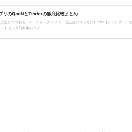
のQooNとTinderの徹底比較まとめ
流になりつつある、デーティングアプリ。 現在はアメリカのTinder（ティンダー）
ーン）という日本製のアプ …