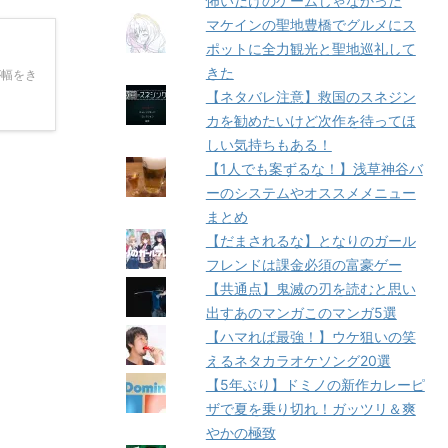
怖いだけのゲームじゃなかった
マケインの聖地豊橋でグルメにス
ポットに全力観光と聖地巡礼して
きた
が幅をき
【ネタバレ注意】救国のスネジン
カを勧めたいけど次作を待ってほ
しい気持ちもある！
【1人でも案ずるな！】浅草神谷バ
ーのシステムやオススメメニュー
まとめ
【だまされるな】となりのガール
フレンドは課金必須の富豪ゲー
【共通点】鬼滅の刃を読むと思い
出すあのマンガこのマンガ5選
【ハマれば最強！】ウケ狙いの笑
えるネタカラオケソング20選
【5年ぶり】ドミノの新作カレーピ
ザで夏を乗り切れ！ガッツリ＆爽
やかの極致