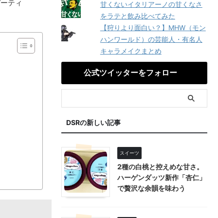
デーティ
甘くないイタリアーノの甘くなさ
をラテと飲み比べてみた
【狩りより面白い？】MHW（モン
ハンワールド）の芸能人・有名人
キャラメイクまとめ
公式ツイッターをフォロー
DSRの新しい記事
スイーツ
2種の白桃と控えめな甘さ。
ハーゲンダッツ新作「杏仁」
で贅沢な余韻を味わう