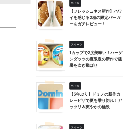
男子飯
【フレッシュネス新作】ハワ
イを感じる2種の限定バーガ
ーをガチレビュー！
スイーツ
1カップで2度美味い！ハーゲ
ンダッツの夏限定の新作で猛
暑を吹き飛ばせ
男子飯
【5年ぶり】ドミノの新作カ
レーピザで夏を乗り切れ！ガ
ッツリ＆爽やかの極致
スイーツ