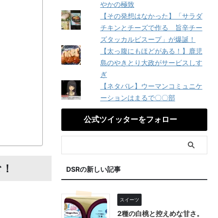
やかの極致
【その発想はなかった】「サラダ
チキンとチーズで作る 旨辛チー
ズタッカルビスープ」が爆誕！
【太っ腹にもほどがある！】鹿児
島のやきとり大政がサービスしす
ぎ
【ネタバレ】ウーマンコミュニケ
ーションはまるで〇〇部
公式ツイッターをフォロー
む！
DSRの新しい記事
スイーツ
2種の白桃と控えめな甘さ。