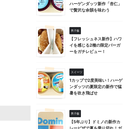
ハーゲンダッツ新作「杏仁」
で贅沢な余韻を味わう
男子飯
【フレッシュネス新作】ハワ
イを感じる2種の限定バーガ
ーをガチレビュー！
スイーツ
1カップで2度美味い！ハーゲ
ンダッツの夏限定の新作で猛
暑を吹き飛ばせ
男子飯
【5年ぶり】ドミノの新作カ
レーピザで夏を乗り切れ！ガ