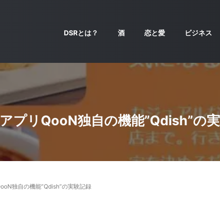
DSRとは？
酒
恋と愛
ビジネス
リQooN独自の機能”Qdish”の
N独自の機能”Qdish”の実験記録