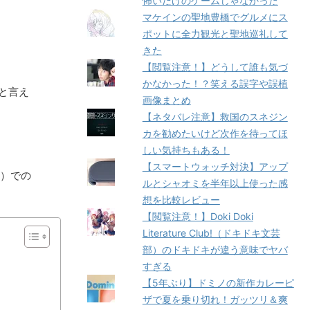
怖いだけのゲームじゃなかった
マケインの聖地豊橋でグルメにス
ポットに全力観光と聖地巡礼して
きた
【閲覧注意！】どうして誰も気づ
かなかった！？笑える誤字や誤植
と言え
画像まとめ
【ネタバレ注意】救国のスネジン
カを勧めたいけど次作を待ってほ
しい気持ちもある！
【スマートウォッチ対決】アップ
ュ）での
ルとシャオミを半年以上使った感
想を比較レビュー
【閲覧注意！】Doki Doki
Literature Club!（ドキドキ文芸
部）のドキドキが違う意味でヤバ
すぎる
【5年ぶり】ドミノの新作カレーピ
ザで夏を乗り切れ！ガッツリ＆爽