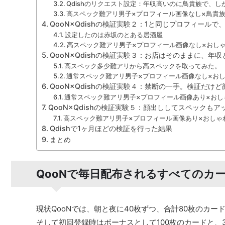
Qdishのリクエスト設定：年収高いのに鳥貴族で、
高スペック難アリ男子×プロフィール画像なし×鳥貴族
QooN×Qdishの検証実験２：1と同じプロフィール
設定したのは赤坂のとある居酒屋
高スペック難アリ男子×プロフィール画像なし×おし
QooN×Qdishの検証実験３：お店はそのままに、年
高スペック多少難アリから高スペックを取ってみた。
通常スペック難アリ男子×プロフィール画像なし×お
QooN×Qdishの検証実験４：禁断の一手。検証だけど
通常スペック難アリ男子×プロフィール画像あり×おし
QooN×Qdishの検証実験５：顔出ししてスペックもア
高スペック難アリ男子×プロフィール画像あり×おしゃ
Qdishで1ヶ月ほどの検証を行った結果
まとめ
QooNで毎日配布されるすべてのカー
現状QooNでは、朝と夜に40枚ずつ、合計80枚のカー
そして初回登録時はボーナスとして100枚のカードと、