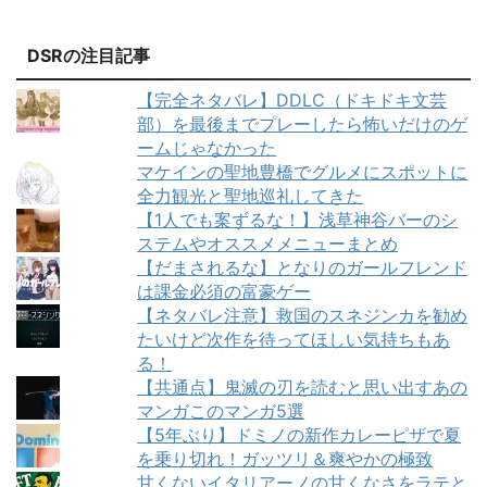
DSRの注目記事
【完全ネタバレ】DDLC（ドキドキ文芸
部）を最後までプレーしたら怖いだけのゲ
ームじゃなかった
マケインの聖地豊橋でグルメにスポットに
全力観光と聖地巡礼してきた
【1人でも案ずるな！】浅草神谷バーのシ
ステムやオススメメニューまとめ
【だまされるな】となりのガールフレンド
は課金必須の富豪ゲー
【ネタバレ注意】救国のスネジンカを勧め
たいけど次作を待ってほしい気持ちもあ
る！
【共通点】鬼滅の刃を読むと思い出すあの
マンガこのマンガ5選
【5年ぶり】ドミノの新作カレーピザで夏
を乗り切れ！ガッツリ＆爽やかの極致
甘くないイタリアーノの甘くなさをラテと