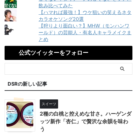
飲み比べてみた
【ハマれば最強！】ウケ狙いの笑えるネタ
カラオケソング20選
【狩りより面白い？】MHW（モンハンワ
ールド）の芸能人・有名人キャラメイクま
とめ
公式ツイッターをフォロー
DSRの新しい記事
スイーツ
2種の白桃と控えめな甘さ。ハーゲンダ
ッツ新作「杏仁」で贅沢な余韻を味わ
う