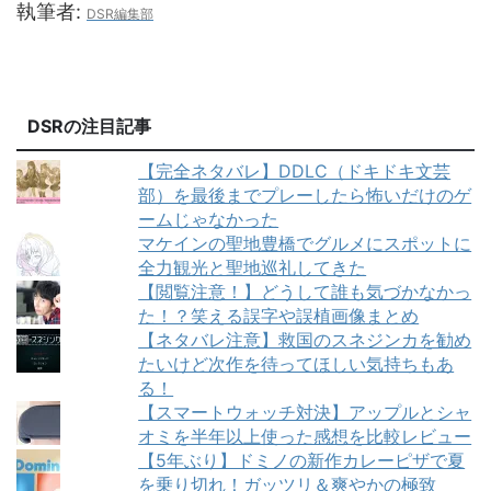
執筆者:
DSR編集部
DSRの注目記事
【完全ネタバレ】DDLC（ドキドキ文芸
部）を最後までプレーしたら怖いだけのゲ
ームじゃなかった
マケインの聖地豊橋でグルメにスポットに
全力観光と聖地巡礼してきた
【閲覧注意！】どうして誰も気づかなかっ
た！？笑える誤字や誤植画像まとめ
【ネタバレ注意】救国のスネジンカを勧め
たいけど次作を待ってほしい気持ちもあ
る！
【スマートウォッチ対決】アップルとシャ
オミを半年以上使った感想を比較レビュー
【5年ぶり】ドミノの新作カレーピザで夏
を乗り切れ！ガッツリ＆爽やかの極致