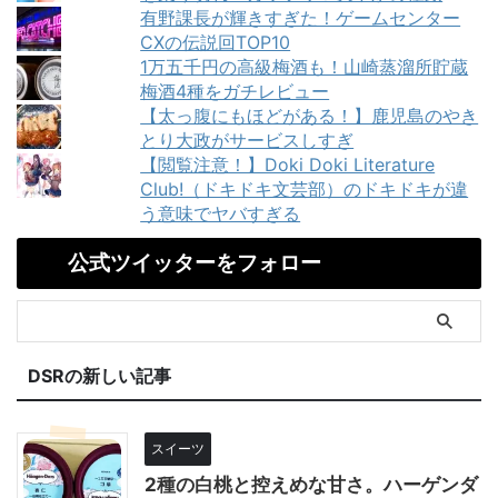
有野課長が輝きすぎた！ゲームセンター
CXの伝説回TOP10
1万五千円の高級梅酒も！山崎蒸溜所貯蔵
梅酒4種をガチレビュー
【太っ腹にもほどがある！】鹿児島のやき
とり大政がサービスしすぎ
【閲覧注意！】Doki Doki Literature
Club!（ドキドキ文芸部）のドキドキが違
う意味でヤバすぎる
公式ツイッターをフォロー
DSRの新しい記事
スイーツ
2種の白桃と控えめな甘さ。ハーゲンダ