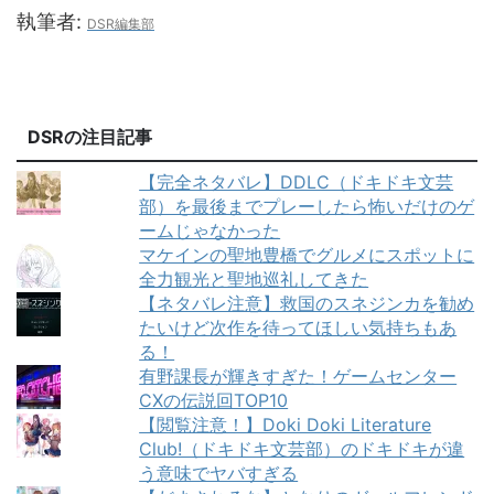
執筆者:
DSR編集部
DSRの注目記事
【完全ネタバレ】DDLC（ドキドキ文芸
部）を最後までプレーしたら怖いだけのゲ
ームじゃなかった
マケインの聖地豊橋でグルメにスポットに
全力観光と聖地巡礼してきた
【ネタバレ注意】救国のスネジンカを勧め
たいけど次作を待ってほしい気持ちもあ
る！
有野課長が輝きすぎた！ゲームセンター
CXの伝説回TOP10
【閲覧注意！】Doki Doki Literature
Club!（ドキドキ文芸部）のドキドキが違
う意味でヤバすぎる