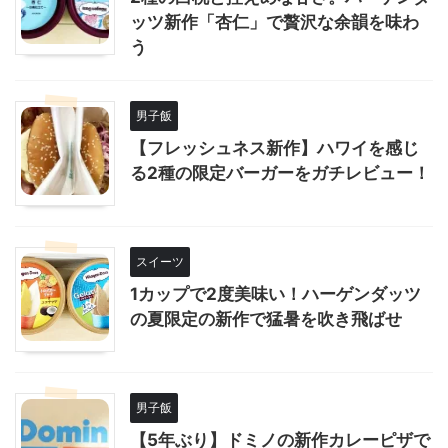
ッツ新作「杏仁」で贅沢な余韻を味わ
う
男子飯
【フレッシュネス新作】ハワイを感じ
る2種の限定バーガーをガチレビュー！
スイーツ
1カップで2度美味い！ハーゲンダッツ
の夏限定の新作で猛暑を吹き飛ばせ
男子飯
【5年ぶり】ドミノの新作カレーピザで