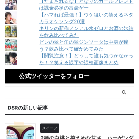
【だまされるな】となりのガールフレンド
は課金必須の富豪ゲー
【ハマれば最強！】ウケ狙いの笑えるネタ
カラオケソング20選
キリンの新作ノンアル氷ゼロとお酒の氷結
を飲み比べてみた
ビンの翠と缶の翠ジンソーダは中身が違
う？飲み比べて確かめてみた
【閲覧注意！】どうして誰も気づかなかっ
た！？笑える誤字や誤植画像まとめ
公式ツイッターをフォロー
DSRの新しい記事
スイーツ
2種の白桃と控えめな甘さ。ハーゲンダ