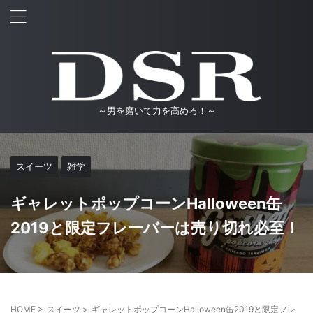
～男を磨いて力を高めろ！～
スイーツ
雑学
ギャレットポップコーンHalloween缶
2019と限定フレーバーは売り切れ必至！
HOME
>
スイーツ
>
ギャレットポップコーンHalloween缶2019と限定フレ