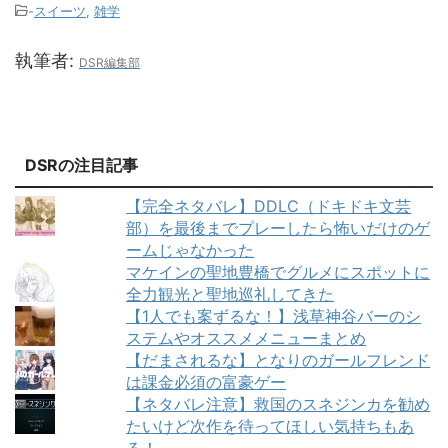
-
スイーツ
,
雑学
執筆者:
DSR編集部
DSRの注目記事
【完全ネタバレ】DDLC（ドキドキ文芸
部）を最後までプレーしたら怖いだけのゲ
ームじゃなかった
マケインの聖地豊橋でグルメにスポットに
全力観光と聖地巡礼してきた
【1人でも案ずるな！】浅草神谷バーのシ
ステムやオススメメニューまとめ
【だまされるな】となりのガールフレンド
は課金必須の富豪ゲー
【ネタバレ注意】救国のスネジンカを勧め
たいけど次作を待ってほしい気持ちもあ
る！