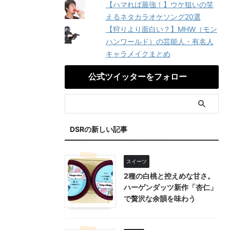
【ハマれば最強！】ウケ狙いの笑
えるネタカラオケソング20選
【狩りより面白い？】MHW（モン
ハンワールド）の芸能人・有名人
キャラメイクまとめ
公式ツイッターをフォロー
DSRの新しい記事
スイーツ
2種の白桃と控えめな甘さ。
ハーゲンダッツ新作「杏仁」
で贅沢な余韻を味わう