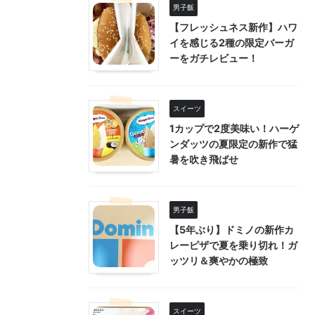
男子飯
【フレッシュネス新作】ハワ
イを感じる2種の限定バーガ
ーをガチレビュー！
スイーツ
1カップで2度美味い！ハーゲ
ンダッツの夏限定の新作で猛
暑を吹き飛ばせ
男子飯
【5年ぶり】ドミノの新作カ
レーピザで夏を乗り切れ！ガ
ッツリ＆爽やかの極致
スイーツ