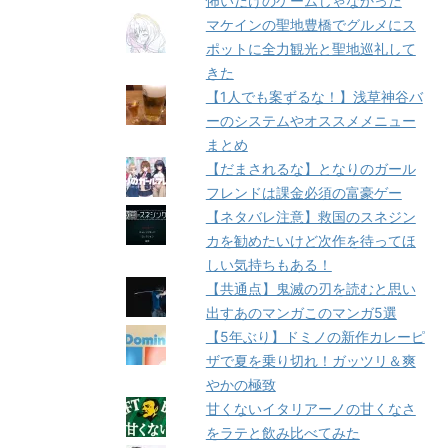
怖いだけのゲームじゃなかった
マケインの聖地豊橋でグルメにス
ポットに全力観光と聖地巡礼して
きた
【1人でも案ずるな！】浅草神谷バ
ーのシステムやオススメメニュー
まとめ
【だまされるな】となりのガール
フレンドは課金必須の富豪ゲー
【ネタバレ注意】救国のスネジン
カを勧めたいけど次作を待ってほ
しい気持ちもある！
【共通点】鬼滅の刃を読むと思い
出すあのマンガこのマンガ5選
【5年ぶり】ドミノの新作カレーピ
ザで夏を乗り切れ！ガッツリ＆爽
やかの極致
甘くないイタリアーノの甘くなさ
をラテと飲み比べてみた