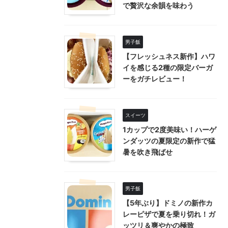
で贅沢な余韻を味わう
男子飯
【フレッシュネス新作】ハワ
イを感じる2種の限定バーガ
ーをガチレビュー！
スイーツ
1カップで2度美味い！ハーゲ
ンダッツの夏限定の新作で猛
暑を吹き飛ばせ
男子飯
【5年ぶり】ドミノの新作カ
レーピザで夏を乗り切れ！ガ
ッツリ＆爽やかの極致