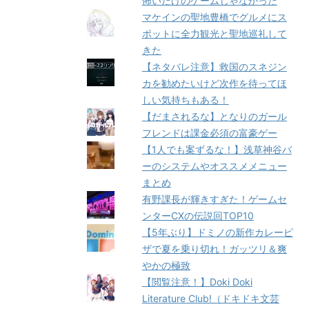
怖いだけのゲームじゃなかった
マケインの聖地豊橋でグルメにス
ポットに全力観光と聖地巡礼して
きた
【ネタバレ注意】救国のスネジン
カを勧めたいけど次作を待ってほ
しい気持ちもある！
【だまされるな】となりのガール
フレンドは課金必須の富豪ゲー
【1人でも案ずるな！】浅草神谷バ
ーのシステムやオススメメニュー
まとめ
有野課長が輝きすぎた！ゲームセ
ンターCXの伝説回TOP10
【5年ぶり】ドミノの新作カレーピ
ザで夏を乗り切れ！ガッツリ＆爽
やかの極致
【閲覧注意！】Doki Doki
Literature Club!（ドキドキ文芸