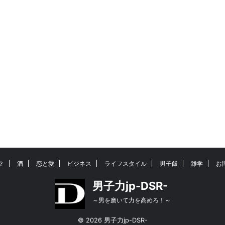
？
酒
恋と愛
ビジネス
ライフスタイル
男子飯
雑学
お
男子力jp-DSR-
～男を磨いて力を高めろ！～
© 2026 男子力jp-DSR-