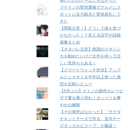
怖いだけのゲームじゃなかった
マケインの聖地豊橋でグルメにス
ポットに全力観光と聖地巡礼して
きた
【閲覧注意！】どうして誰も気づ
かなかった！？笑える誤字や誤植
画像まとめ
【ネタバレ注意】救国のスネジン
カを勧めたいけど次作を待ってほ
しい気持ちもある！
【スマートウォッチ対決】アップ
ルとシャオミを半年以上使った感
想を比較レビュー
【5年ぶり】ドミノの新作カレーピ
ザで夏を乗り切れ！ガッツリ＆爽
やかの極致
【その発想はなかった】「サラダ
チキンとチーズで作る 旨辛チー
ズタッカルビスープ」が爆誕！