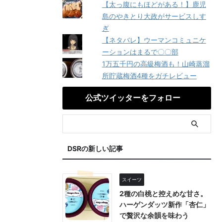
【太っ腹にもほどがある！】鹿児
島のやきとり大政がサービスしす
ぎ
【ネタバレ】ウーマンコミュニケ
ーションはまるで〇〇部
1万五千円の高級梅酒も！山崎蒸溜
所貯蔵梅酒4種をガチレビュー
公式ツイッターをフォロー
DSRの新しい記事
スイーツ
2種の白桃と控えめな甘さ。
ハーゲンダッツ新作「杏仁」
で贅沢な余韻を味わう