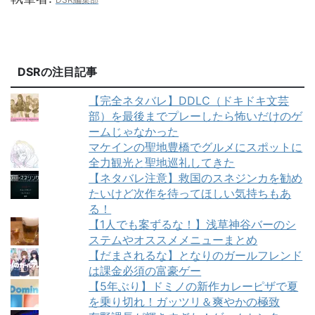
DSRの注目記事
【完全ネタバレ】DDLC（ドキドキ文芸
部）を最後までプレーしたら怖いだけのゲ
ームじゃなかった
マケインの聖地豊橋でグルメにスポットに
全力観光と聖地巡礼してきた
【ネタバレ注意】救国のスネジンカを勧め
たいけど次作を待ってほしい気持ちもあ
る！
【1人でも案ずるな！】浅草神谷バーのシ
ステムやオススメメニューまとめ
【だまされるな】となりのガールフレンド
は課金必須の富豪ゲー
【5年ぶり】ドミノの新作カレーピザで夏
を乗り切れ！ガッツリ＆爽やかの極致