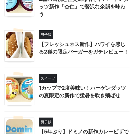
ッツ新作「杏仁」で贅沢な余韻を味わ
う
男子飯
【フレッシュネス新作】ハワイを感じ
る2種の限定バーガーをガチレビュー！
スイーツ
1カップで2度美味い！ハーゲンダッツ
の夏限定の新作で猛暑を吹き飛ばせ
男子飯
【5年ぶり】ドミノの新作カレーピザで