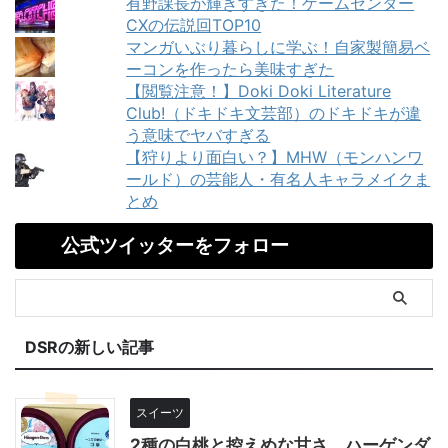
有野課長が輝きすぎた！ゲームセンター
CXの伝説回TOP10
マンガいぶり暮らしに学ぶ！自家製簡易ベ
ーコンを作ったら美味すぎた
【閲覧注意！】Doki Doki Literature
Club!（ドキドキ文芸部）のドキドキが違
う意味でヤバすぎる
【狩りより面白い？】MHW（モンハンワ
ールド）の芸能人・有名人キャラメイクま
とめ
公式ツイッターをフォロー
DSRの新しい記事
スイーツ
2種の白桃と控えめな甘さ。ハーゲンダ