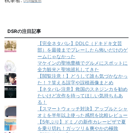
執筆者:
DSR編集部
DSRの注目記事
【完全ネタバレ】DDLC（ドキドキ文芸
部）を最後までプレーしたら怖いだけのゲ
ームじゃなかった
マケインの聖地豊橋でグルメにスポットに
全力観光と聖地巡礼してきた
【閲覧注意！】どうして誰も気づかなかっ
た！？笑える誤字や誤植画像まとめ
【ネタバレ注意】救国のスネジンカを勧め
たいけど次作を待ってほしい気持ちもあ
る！
【スマートウォッチ対決】アップルとシャ
オミを半年以上使った感想を比較レビュー
【5年ぶり】ドミノの新作カレーピザで夏
を乗り切れ！ガッツリ＆爽やかの極致