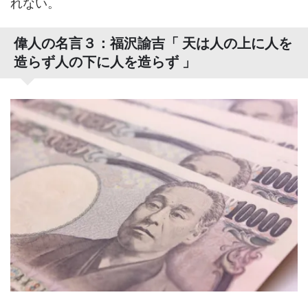
れない。
偉人の名言３：福沢諭吉「 天は人の上に人を
造らず人の下に人を造らず 」