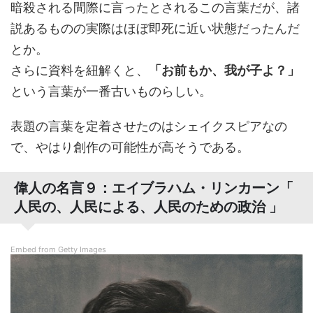
暗殺される間際に言ったとされるこの言葉だが、諸
説あるものの実際はほぼ即死に近い状態だったんだ
とか。
さらに資料を紐解くと、
「お前もか、我が子よ？」
という言葉が一番古いものらしい。
表題の言葉を定着させたのはシェイクスピアなの
で、やはり創作の可能性が高そうである。
偉人の名言９：エイブラハム・リンカーン「
人民の、人民による、人民のための政治 」
Embed from Getty Images