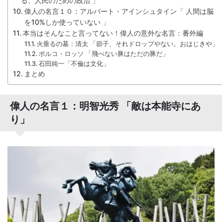
る、人民のための政治 」
偉人の名言１０：アルバート・アインシュタイン「 人間は脳
を10%しか使っていない 」
本当はそんなこと言ってない！偉人の意外な名言：番外編
火垂るの墓：清太 「節子、それドロップやない。おはじきや」
ポルコ・ロッソ 「飛べない豚はただの豚だ」
石田純一「不倫は文化」
まとめ
偉人の名言１：明智光秀 「敵は本能寺にあ
り」