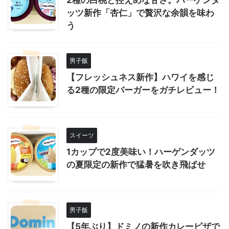
ッツ新作「杏仁」で贅沢な余韻を味わ
う
男子飯
【フレッシュネス新作】ハワイを感じ
る2種の限定バーガーをガチレビュー！
スイーツ
1カップで2度美味い！ハーゲンダッツ
の夏限定の新作で猛暑を吹き飛ばせ
男子飯
【5年ぶり】ドミノの新作カレーピザで