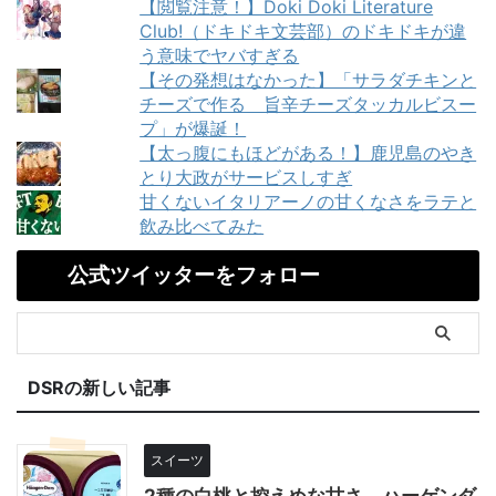
【閲覧注意！】Doki Doki Literature
Club!（ドキドキ文芸部）のドキドキが違
う意味でヤバすぎる
【その発想はなかった】「サラダチキンと
チーズで作る 旨辛チーズタッカルビスー
プ」が爆誕！
【太っ腹にもほどがある！】鹿児島のやき
とり大政がサービスしすぎ
甘くないイタリアーノの甘くなさをラテと
飲み比べてみた
公式ツイッターをフォロー
DSRの新しい記事
スイーツ
2種の白桃と控えめな甘さ。ハーゲンダ