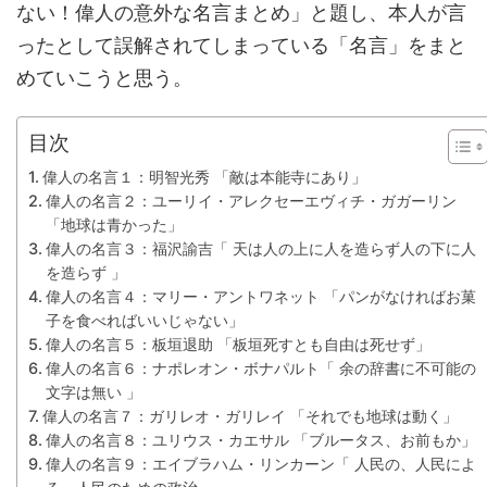
ない！偉人の意外な名言まとめ」と題し、本人が言
ったとして誤解されてしまっている「名言」をまと
めていこうと思う。
目次
偉人の名言１：明智光秀 「敵は本能寺にあり」
偉人の名言２：ユーリイ・アレクセーエヴィチ・ガガーリン
「地球は青かった」
偉人の名言３：福沢諭吉「 天は人の上に人を造らず人の下に人
を造らず 」
偉人の名言４：マリー・アントワネット 「パンがなければお菓
子を食べればいいじゃない」
偉人の名言５：板垣退助 「板垣死すとも自由は死せず」
偉人の名言６：ナポレオン・ボナパルト「 余の辞書に不可能の
文字は無い 」
偉人の名言７：ガリレオ・ガリレイ 「それでも地球は動く」
偉人の名言８：ユリウス・カエサル 「ブルータス、お前もか」
偉人の名言９：エイブラハム・リンカーン「 人民の、人民によ