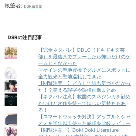
執筆者:
DSR編集部
DSRの注目記事
【完全ネタバレ】DDLC（ドキドキ文芸
部）を最後までプレーしたら怖いだけのゲ
ームじゃなかった
マケインの聖地豊橋でグルメにスポットに
全力観光と聖地巡礼してきた
【閲覧注意！】どうして誰も気づかなかっ
た！？笑える誤字や誤植画像まとめ
【ネタバレ注意】救国のスネジンカを勧め
たいけど次作を待ってほしい気持ちもあ
る！
【スマートウォッチ対決】アップルとシャ
オミを半年以上使った感想を比較レビュー
【閲覧注意！】Doki Doki Literature