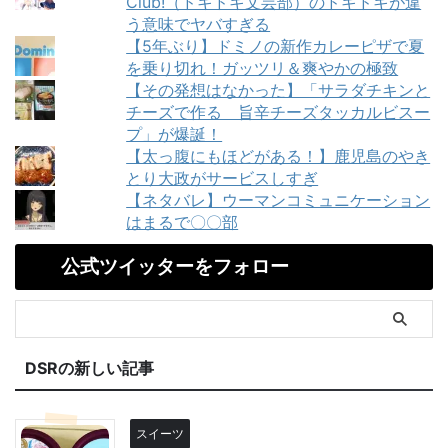
Club!（ドキドキ文芸部）のドキドキが違
う意味でヤバすぎる
【5年ぶり】ドミノの新作カレーピザで夏
を乗り切れ！ガッツリ＆爽やかの極致
【その発想はなかった】「サラダチキンと
チーズで作る 旨辛チーズタッカルビスー
プ」が爆誕！
【太っ腹にもほどがある！】鹿児島のやき
とり大政がサービスしすぎ
【ネタバレ】ウーマンコミュニケーション
はまるで〇〇部
公式ツイッターをフォロー
DSRの新しい記事
スイーツ