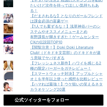
【ネタバレ注意】救国のスネジンカを勧め
たいけど次作を待ってほしい気持ちもあ
る！
【だまされるな】となりのガールフレンド
は課金必須の富豪ゲー
【1人でも案ずるな！】浅草神谷バーのシ
ステムやオススメメニューまとめ
有野課長が輝きすぎた！ゲームセンター
CXの伝説回TOP10
【閲覧注意！】Doki Doki Literature
Club!（ドキドキ文芸部）のドキドキが違
う意味でヤバすぎる
【フレッシュネス新作】ハワイを感じる2
種の限定バーガーをガチレビュー！
【スマートウォッチ対決】アップルとシャ
オミを半年以上使った感想を比較レビュー
【ハマれば最強！】ウケ狙いの笑えるネタ
カラオケソング20選
公式ツイッターをフォロー