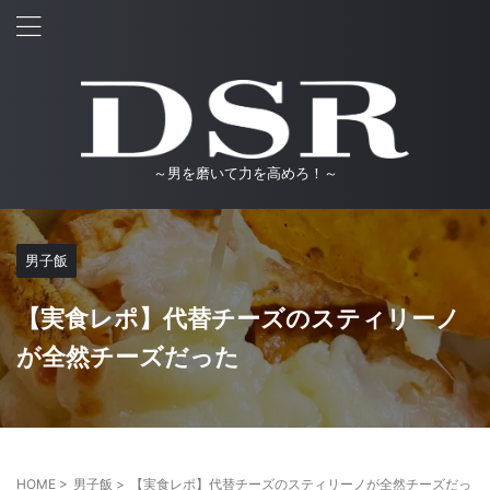
～男を磨いて力を高めろ！～
男子飯
【実食レポ】代替チーズのスティリーノ
が全然チーズだった
HOME
>
男子飯
>
【実食レポ】代替チーズのスティリーノが全然チーズだっ