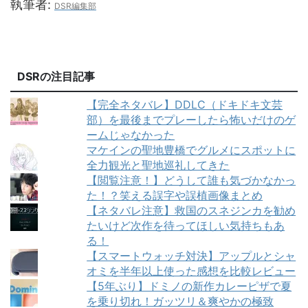
執筆者:
DSR編集部
DSRの注目記事
【完全ネタバレ】DDLC（ドキドキ文芸
部）を最後までプレーしたら怖いだけのゲ
ームじゃなかった
マケインの聖地豊橋でグルメにスポットに
全力観光と聖地巡礼してきた
【閲覧注意！】どうして誰も気づかなかっ
た！？笑える誤字や誤植画像まとめ
【ネタバレ注意】救国のスネジンカを勧め
たいけど次作を待ってほしい気持ちもあ
る！
【スマートウォッチ対決】アップルとシャ
オミを半年以上使った感想を比較レビュー
【5年ぶり】ドミノの新作カレーピザで夏
を乗り切れ！ガッツリ＆爽やかの極致