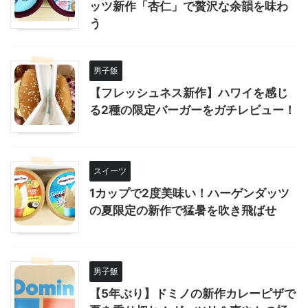
ッツ新作「杏仁」で贅沢な余韻を味わ
う
男子飯
【フレッシュネス新作】ハワイを感じ
る2種の限定バーガーをガチレビュー！
スイーツ
1カップで2度美味い！ハーゲンダッツ
の夏限定の新作で猛暑を吹き飛ばせ
男子飯
【5年ぶり】ドミノの新作カレーピザで