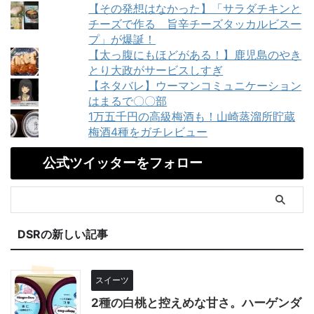
【その発想はなかった】「サラダチキンと
チーズで作る 旨辛チーズタッカルビスー
プ」が爆誕！
【太っ腹にもほどがある！】鹿児島のやき
とり大政がサービスしすぎ
【ネタバレ】ウーマンコミュニケーション
はまるで〇〇部
1万五千円の高級梅酒も！山崎蒸溜所貯蔵
梅酒4種をガチレビュー
公式ツイッターをフォロー
DSRの新しい記事
スイーツ
2種の白桃と控えめな甘さ。ハーゲンダ