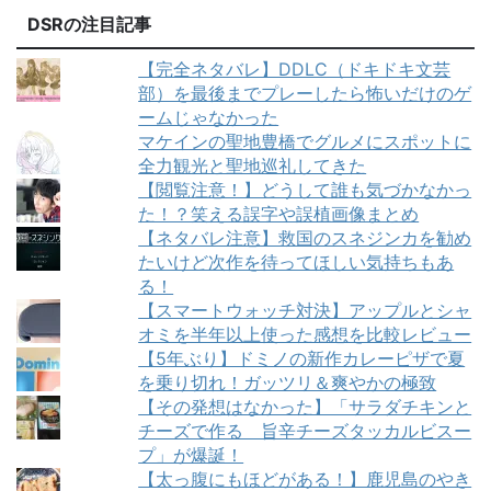
DSRの注目記事
【完全ネタバレ】DDLC（ドキドキ文芸
部）を最後までプレーしたら怖いだけのゲ
ームじゃなかった
マケインの聖地豊橋でグルメにスポットに
全力観光と聖地巡礼してきた
【閲覧注意！】どうして誰も気づかなかっ
た！？笑える誤字や誤植画像まとめ
【ネタバレ注意】救国のスネジンカを勧め
たいけど次作を待ってほしい気持ちもあ
る！
【スマートウォッチ対決】アップルとシャ
オミを半年以上使った感想を比較レビュー
【5年ぶり】ドミノの新作カレーピザで夏
を乗り切れ！ガッツリ＆爽やかの極致
【その発想はなかった】「サラダチキンと
チーズで作る 旨辛チーズタッカルビスー
プ」が爆誕！
【太っ腹にもほどがある！】鹿児島のやき