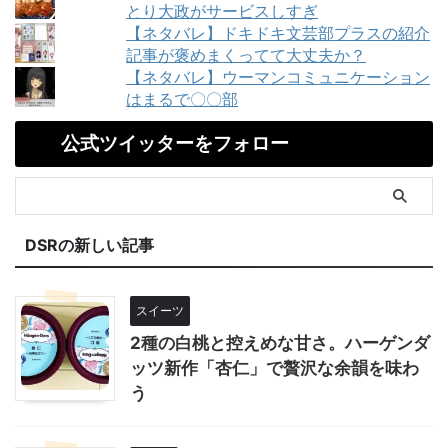
とり大政がサービスしすぎ
【ネタバレ】ドキドキ文芸部プラスの紹介
記事が褒めまくってて大丈夫か？
【ネタバレ】ウーマンコミュニケーション
はまるで〇〇部
公式ツイッターをフォロー
DSRの新しい記事
スイーツ
2種の白桃と控えめな甘さ。ハーゲンダ
ッツ新作「杏仁」で贅沢な余韻を味わ
う