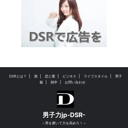
DSRとは？
酒
恋と愛
ビジネス
ライフスタイル
男子
飯
雑学
お問い合わせ
男子力jp-DSR-
～男を磨いて力を高めろ！～