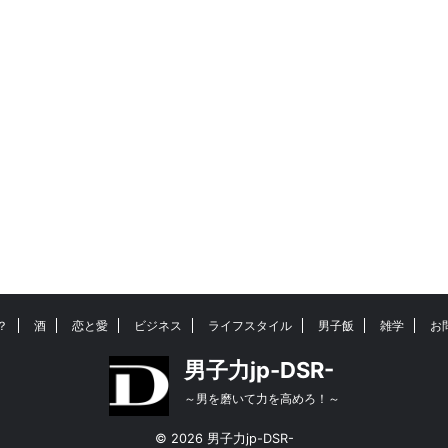
？
酒
恋と愛
ビジネス
ライフスタイル
男子飯
雑学
お
男子力jp-DSR-
～男を磨いて力を高めろ！～
© 2026 男子力jp-DSR-