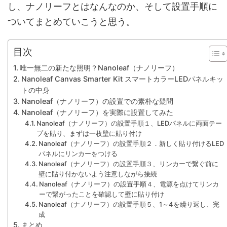
し、ナノリーフとはなんなのか、そして設置手順に
ついてまとめていこうと思う。
目次
唯一無二の新たな照明？Nanoleaf（ナノリーフ）
Nanoleaf Canvas Smarter Kit スマートカラーLEDパネルキッ
トの中身
Nanoleaf（ナノリーフ）の設置での素朴な疑問
Nanoleaf（ナノリーフ）を実際に設置してみた
Nanoleaf（ナノリーフ）の設置手順１、LEDパネルに両面テー
プを貼り、まずは一枚壁に貼り付け
Nanoleaf（ナノリーフ）の設置手順２．新しく貼り付けるLED
パネルにリンカーをつける
Nanoleaf（ナノリーフ）の設置手順３、リンカーで繋ぐ前に
壁に貼り付かないよう注意しながら接続
Nanoleaf（ナノリーフ）の設置手順４、電源を点けてリンカ
ーで繋がったことを確認して壁に貼り付け
Nanoleaf（ナノリーフ）の設置手順５、1～4を繰り返し、完
成
まとめ