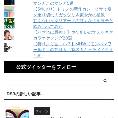
マンガこのマンガ5選
【5年ぶり】ドミノの新作カレーピザで夏
を乗り切れ！ガッツリ＆爽やかの極致
甘くないイタリアーノの甘くなさをラテと
飲み比べてみた
【ハマれば最強！】ウケ狙いの笑えるネタ
カラオケソング20選
【狩りより面白い？】MHW（モンハンワ
ールド）の芸能人・有名人キャラメイクま
とめ
公式ツイッターをフォロー
DSRの新しい記事
スイーツ