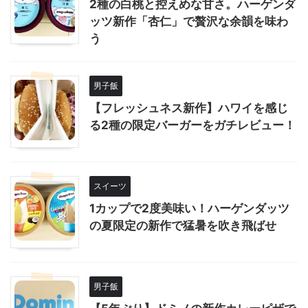
2種の白桃と控えめな甘さ。ハーゲンダ
ッツ新作「杏仁」で贅沢な余韻を味わ
う
男子飯
【フレッシュネス新作】ハワイを感じ
る2種の限定バーガーをガチレビュー！
スイーツ
1カップで2度美味い！ハーゲンダッツ
の夏限定の新作で猛暑を吹き飛ばせ
男子飯