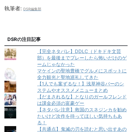
執筆者:
DSR編集部
DSRの注目記事
【完全ネタバレ】DDLC（ドキドキ文芸
部）を最後までプレーしたら怖いだけのゲ
ームじゃなかった
マケインの聖地豊橋でグルメにスポットに
全力観光と聖地巡礼してきた
【1人でも案ずるな！】浅草神谷バーのシ
ステムやオススメメニューまとめ
【だまされるな】となりのガールフレンド
は課金必須の富豪ゲー
【ネタバレ注意】救国のスネジンカを勧め
たいけど次作を待ってほしい気持ちもあ
る！
【共通点】鬼滅の刃を読むと思い出すあの