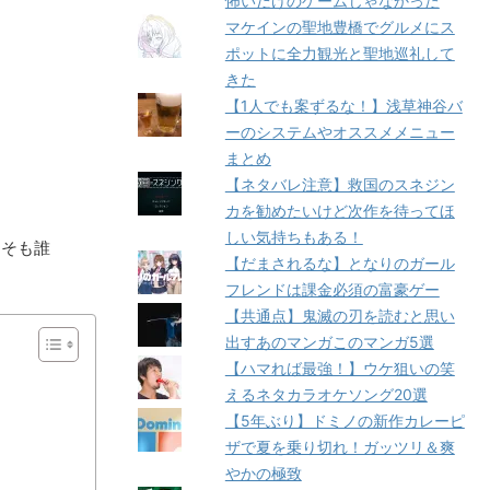
怖いだけのゲームじゃなかった
マケインの聖地豊橋でグルメにス
ポットに全力観光と聖地巡礼して
きた
【1人でも案ずるな！】浅草神谷バ
ーのシステムやオススメメニュー
まとめ
【ネタバレ注意】救国のスネジン
カを勧めたいけど次作を待ってほ
しい気持ちもある！
もそも誰
【だまされるな】となりのガール
フレンドは課金必須の富豪ゲー
【共通点】鬼滅の刃を読むと思い
出すあのマンガこのマンガ5選
【ハマれば最強！】ウケ狙いの笑
えるネタカラオケソング20選
【5年ぶり】ドミノの新作カレーピ
ザで夏を乗り切れ！ガッツリ＆爽
やかの極致