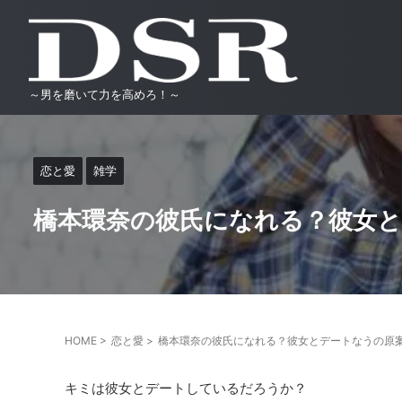
～男を磨いて力を高めろ！～
恋と愛
雑学
橋本環奈の彼氏になれる？彼女
HOME
>
恋と愛
>
橋本環奈の彼氏になれる？彼女とデートなうの原
キミは彼女とデートしているだろうか？