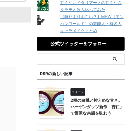
甘くないイタリアーノの甘くなさ
をラテと飲み比べてみた
【狩りより面白い？】MHW（モン
ハンワールド）の芸能人・有名人
キャラメイクまとめ
公式ツイッターをフォロー
DSRの新しい記事
スイーツ
2種の白桃と控えめな甘さ。
ハーゲンダッツ新作「杏仁」
で贅沢な余韻を味わう