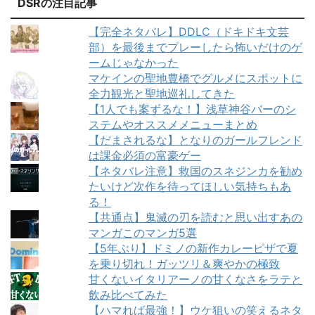
DSRの注目記事
【完全ネタバレ】DDLC（ドキドキ文芸
部）を最後までプレーしたら怖いだけのゲ
ームじゃなかった
マケインの聖地豊橋でグルメにスポットに
全力観光と聖地巡礼してきた
【1人でも案ずるな！】浅草神谷バーのシ
ステムやオススメメニューまとめ
【だまされるな】となりのガールフレンド
は課金必須の富豪ゲー
【ネタバレ注意】救国のスネジンカを勧め
たいけど次作を待ってほしい気持ちもあ
る！
【共通点】鬼滅の刃を読むと思い出すあの
マンガこのマンガ5選
【5年ぶり】ドミノの新作カレーピザで夏
を乗り切れ！ガッツリ＆爽やかの極致
甘くないイタリアーノの甘くなさをラテと
飲み比べてみた
【ハマれば最強！】ウケ狙いの笑えるネタ