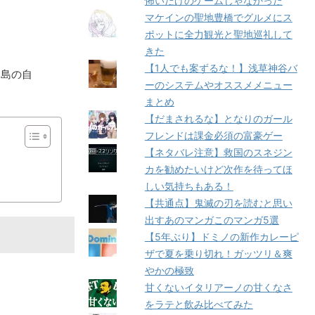
怖いだけのゲームじゃなかった
マケインの聖地豊橋でグルメにス
ポットに全力観光と聖地巡礼して
きた
【1人でも案ずるな！】浅草神谷バ
之島の自
ーのシステムやオススメメニュー
まとめ
【だまされるな】となりのガール
フレンドは課金必須の富豪ゲー
【ネタバレ注意】救国のスネジン
カを勧めたいけど次作を待ってほ
しい気持ちもある！
【共通点】鬼滅の刃を読むと思い
出すあのマンガこのマンガ5選
【5年ぶり】ドミノの新作カレーピ
ザで夏を乗り切れ！ガッツリ＆爽
やかの極致
甘くないイタリアーノの甘くなさ
をラテと飲み比べてみた