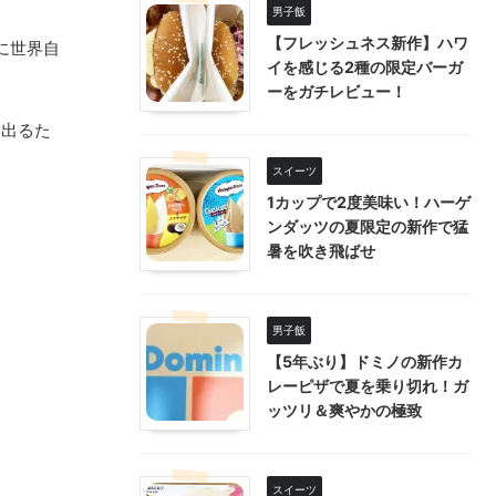
男子飯
【フレッシュネス新作】ハワ
に世界自
イを感じる2種の限定バーガ
ーをガチレビュー！
き出るた
スイーツ
1カップで2度美味い！ハーゲ
ンダッツの夏限定の新作で猛
暑を吹き飛ばせ
男子飯
【5年ぶり】ドミノの新作カ
レーピザで夏を乗り切れ！ガ
ッツリ＆爽やかの極致
スイーツ