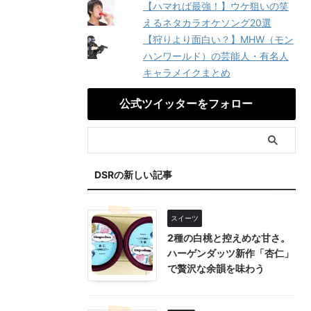
【ハマれば最強！】ウケ狙いの笑
えるネタカラオケソング20選
【狩りより面白い？】MHW（モン
ハンワールド）の芸能人・有名人
キャラメイクまとめ
公式ツイッターをフォロー
DSRの新しい記事
スイーツ
2種の白桃と控えめな甘さ。
ハーゲンダッツ新作「杏仁」
で贅沢な余韻を味わう