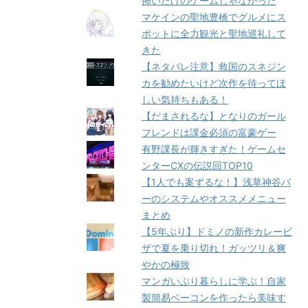
怖いだけのゲームじゃなかった
マケインの聖地豊橋でグルメにス
ポットに全力観光と聖地巡礼して
きた
【ネタバレ注意】救国のスネジン
カを勧めたいけど次作を待ってほ
しい気持ちもある！
【だまされるな】となりのガール
フレンドは課金必須の富豪ゲー
有野課長が輝きすぎた！ゲームセ
ンターCXの伝説回TOP10
【1人でも案ずるな！】浅草神谷バ
ーのシステムやオススメメニュー
まとめ
【5年ぶり】ドミノの新作カレーピ
ザで夏を乗り切れ！ガッツリ＆爽
やかの極致
マンガいぶり暮らしに学ぶ！自家
製簡易ベーコンを作ったら美味す