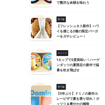
で贅沢な余韻を味わう
男子飯
【フレッシュネス新作】ハワ
イを感じる2種の限定バーガ
ーをガチレビュー！
スイーツ
1カップで2度美味い！ハーゲ
ンダッツの夏限定の新作で猛
暑を吹き飛ばせ
男子飯
【5年ぶり】ドミノの新作カ
レーピザで夏を乗り切れ！ガ
ッツリ＆爽やかの極致