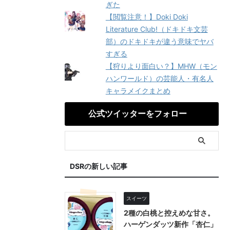
ぎた
【閲覧注意！】Doki Doki
Literature Club!（ドキドキ文芸
部）のドキドキが違う意味でヤバ
すぎる
【狩りより面白い？】MHW（モン
ハンワールド）の芸能人・有名人
キャラメイクまとめ
公式ツイッターをフォロー
DSRの新しい記事
スイーツ
2種の白桃と控えめな甘さ。
ハーゲンダッツ新作「杏仁」