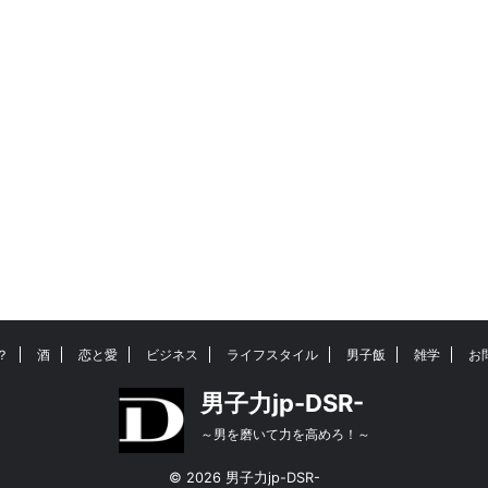
？
酒
恋と愛
ビジネス
ライフスタイル
男子飯
雑学
お
男子力jp-DSR-
～男を磨いて力を高めろ！～
© 2026 男子力jp-DSR-