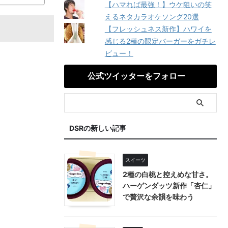
【ハマれば最強！】ウケ狙いの笑
えるネタカラオケソング20選
【フレッシュネス新作】ハワイを
感じる2種の限定バーガーをガチレ
ビュー！
公式ツイッターをフォロー
DSRの新しい記事
スイーツ
2種の白桃と控えめな甘さ。
ハーゲンダッツ新作「杏仁」
で贅沢な余韻を味わう