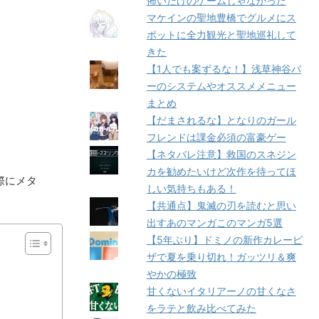
怖いだけのゲームじゃなかった
マケインの聖地豊橋でグルメにス
ポットに全力観光と聖地巡礼して
きた
【1人でも案ずるな！】浅草神谷バ
ーのシステムやオススメメニュー
まとめ
【だまされるな】となりのガール
フレンドは課金必須の富豪ゲー
【ネタバレ注意】救国のスネジン
カを勧めたいけど次作を待ってほ
際にメタ
しい気持ちもある！
【共通点】鬼滅の刃を読むと思い
出すあのマンガこのマンガ5選
【5年ぶり】ドミノの新作カレーピ
ザで夏を乗り切れ！ガッツリ＆爽
やかの極致
甘くないイタリアーノの甘くなさ
をラテと飲み比べてみた