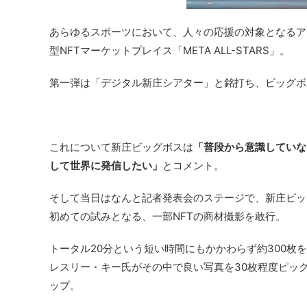
あらゆるスポーツにおいて、人々の応援の対象となるア
型NFTマーケットプレイス「META ALL-STARS」。
第一弾は「
デジタル新庄シアター
」と銘打ち、ビッグボ
これについて新庄ビッグボスは
「
普段から意識し
ていな
して
世界に発信したい
」
とコメント。
そして当日はなんと記者発表会のステージで、新庄ビッ
初めての試みとなる、一部NFTの商材撮影を敢行。
トータル20分という短い時間にもかかわらず約300枚
レスリー・キー氏がその中で良い写真を30枚程度ピッ
ップ。