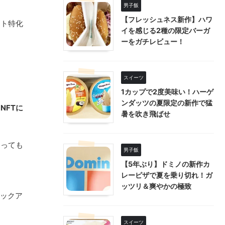
男子飯
【フレッシュネス新作】ハワ
ート特化
イを感じる2種の限定バーガ
ーをガチレビュー！
スイーツ
1カップで2度美味い！ハーゲ
ンダッツの夏限定の新作で猛
も
NFT
に
暑を吹き飛ばせ
とっても
男子飯
【5年ぶり】ドミノの新作カ
レーピザで夏を乗り切れ！ガ
ッツリ＆爽やかの極致
ピックア
スイーツ