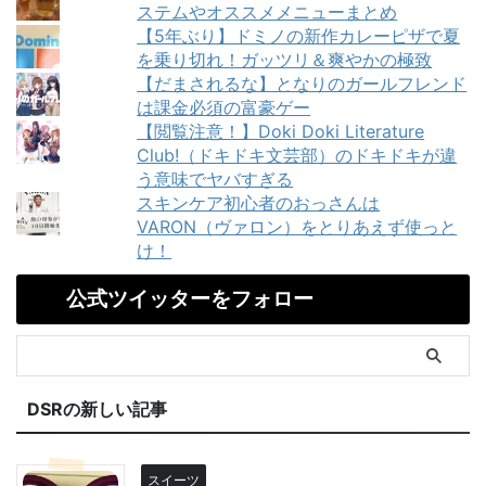
ステムやオススメメニューまとめ
【5年ぶり】ドミノの新作カレーピザで夏
を乗り切れ！ガッツリ＆爽やかの極致
【だまされるな】となりのガールフレンド
は課金必須の富豪ゲー
【閲覧注意！】Doki Doki Literature
Club!（ドキドキ文芸部）のドキドキが違
う意味でヤバすぎる
スキンケア初心者のおっさんは
VARON（ヴァロン）をとりあえず使っと
け！
公式ツイッターをフォロー
DSRの新しい記事
スイーツ