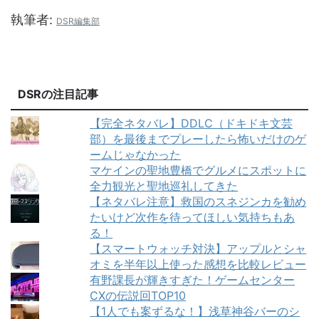
執筆者:
DSR編集部
DSRの注目記事
【完全ネタバレ】DDLC（ドキドキ文芸
部）を最後までプレーしたら怖いだけのゲ
ームじゃなかった
マケインの聖地豊橋でグルメにスポットに
全力観光と聖地巡礼してきた
【ネタバレ注意】救国のスネジンカを勧め
たいけど次作を待ってほしい気持ちもあ
る！
【スマートウォッチ対決】アップルとシャ
オミを半年以上使った感想を比較レビュー
有野課長が輝きすぎた！ゲームセンター
CXの伝説回TOP10
【1人でも案ずるな！】浅草神谷バーのシ