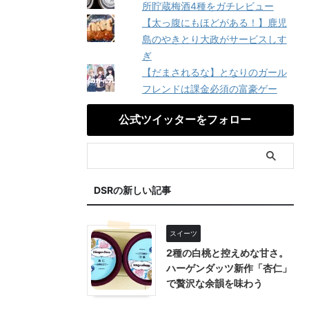
所貯蔵梅酒4種をガチレビュー
【太っ腹にもほどがある！】鹿児
島のやきとり大政がサービスしす
ぎ
【だまされるな】となりのガール
フレンドは課金必須の富豪ゲー
公式ツイッターをフォロー
DSRの新しい記事
スイーツ
2種の白桃と控えめな甘さ。
ハーゲンダッツ新作「杏仁」
で贅沢な余韻を味わう