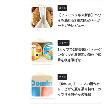
男子飯
【フレッシュネス新作】ハワ
イを感じる2種の限定バーガ
ーをガチレビュー！
スイーツ
1カップで2度美味い！ハーゲ
ンダッツの夏限定の新作で猛
暑を吹き飛ばせ
男子飯
【5年ぶり】ドミノの新作カ
レーピザで夏を乗り切れ！ガ
ッツリ＆爽やかの極致