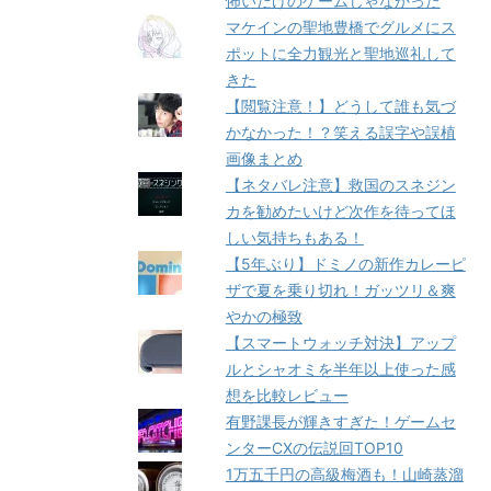
怖いだけのゲームじゃなかった
マケインの聖地豊橋でグルメにス
ポットに全力観光と聖地巡礼して
きた
【閲覧注意！】どうして誰も気づ
かなかった！？笑える誤字や誤植
画像まとめ
【ネタバレ注意】救国のスネジン
カを勧めたいけど次作を待ってほ
しい気持ちもある！
【5年ぶり】ドミノの新作カレーピ
ザで夏を乗り切れ！ガッツリ＆爽
やかの極致
【スマートウォッチ対決】アップ
ルとシャオミを半年以上使った感
想を比較レビュー
有野課長が輝きすぎた！ゲームセ
ンターCXの伝説回TOP10
1万五千円の高級梅酒も！山崎蒸溜