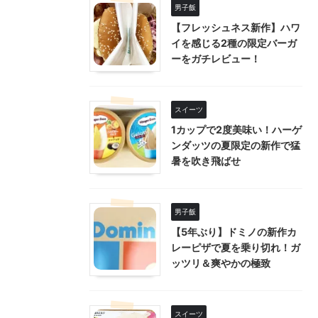
男子飯
【フレッシュネス新作】ハワ
イを感じる2種の限定バーガ
ーをガチレビュー！
スイーツ
1カップで2度美味い！ハーゲ
ンダッツの夏限定の新作で猛
暑を吹き飛ばせ
男子飯
【5年ぶり】ドミノの新作カ
レーピザで夏を乗り切れ！ガ
ッツリ＆爽やかの極致
スイーツ