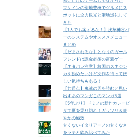
怖いだけのゲームじゃなかった
マケインの聖地豊橋でグルメにス
ポットに全力観光と聖地巡礼して
きた
【1人でも案ずるな！】浅草神谷バ
ーのシステムやオススメメニュー
まとめ
【だまされるな】となりのガール
フレンドは課金必須の富豪ゲー
【ネタバレ注意】救国のスネジン
カを勧めたいけど次作を待ってほ
しい気持ちもある！
【共通点】鬼滅の刃を読むと思い
出すあのマンガこのマンガ5選
【5年ぶり】ドミノの新作カレーピ
ザで夏を乗り切れ！ガッツリ＆爽
やかの極致
甘くないイタリアーノの甘くなさ
をラテと飲み比べてみた