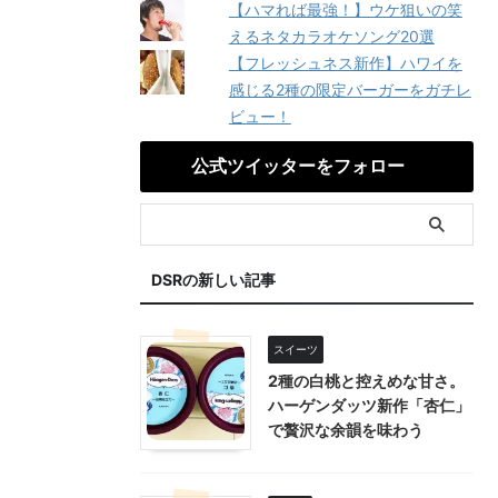
【ハマれば最強！】ウケ狙いの笑
えるネタカラオケソング20選
【フレッシュネス新作】ハワイを
感じる2種の限定バーガーをガチレ
ビュー！
公式ツイッターをフォロー
DSRの新しい記事
スイーツ
2種の白桃と控えめな甘さ。
ハーゲンダッツ新作「杏仁」
で贅沢な余韻を味わう