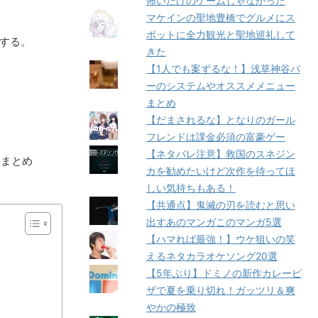
怖いだけのゲームじゃなかった
マケインの聖地豊橋でグルメにス
ポットに全力観光と聖地巡礼して
ンする。
きた
【1人でも案ずるな！】浅草神谷バ
ーのシステムやオススメメニュー
まとめ
【だまされるな】となりのガール
フレンドは課金必須の富豪ゲー
【ネタバレ注意】救国のスネジン
てまとめ
カを勧めたいけど次作を待ってほ
しい気持ちもある！
【共通点】鬼滅の刃を読むと思い
出すあのマンガこのマンガ5選
【ハマれば最強！】ウケ狙いの笑
えるネタカラオケソング20選
【5年ぶり】ドミノの新作カレーピ
ザで夏を乗り切れ！ガッツリ＆爽
やかの極致