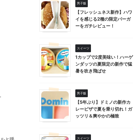
男子飯
【フレッシュネス新作】ハワ
イを感じる2種の限定バーガ
ーをガチレビュー！
スイーツ
1カップで2度美味い！ハーゲ
ンダッツの夏限定の新作で猛
暑を吹き飛ばせ
男子飯
。
【5年ぶり】ドミノの新作カ
レーピザで夏を乗り切れ！ガ
ッツリ＆爽やかの極致
スイーツ
ールと呼