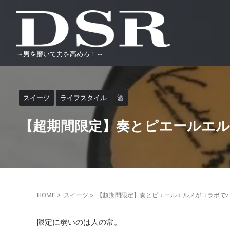
～男を磨いて力を高めろ！～
スイーツ
ライフスタイル
酒
【超期間限定】奏とピエールエ
HOME
>
スイーツ
>
【超期間限定】奏とピエールエルメがコラボで
限定に弱いのは人の常。