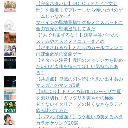
【完全ネタバレ】DDLC（ドキドキ文芸
部）を最後までプレーしたら怖いだけのゲ
ームじゃなかった
マケインの聖地豊橋でグルメにスポットに
全力観光と聖地巡礼してきた
【1人でも案ずるな！】浅草神谷バーのシ
ステムやオススメメニューまとめ
【だまされるな】となりのガールフレンド
は課金必須の富豪ゲー
【ネタバレ注意】救国のスネジンカを勧め
たいけど次作を待ってほしい気持ちもあ
る！
【共通点】鬼滅の刃を読むと思い出すあの
マンガこのマンガ5選
【5年ぶり】ドミノの新作カレーピザで夏
を乗り切れ！ガッツリ＆爽やかの極致
甘くないイタリアーノの甘くなさをラテと
飲み比べてみた
【ハマれば最強！】ウケ狙いの笑えるネタ
カラオケソング20選