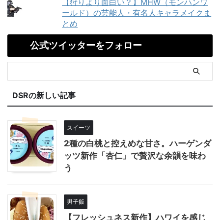
【狩りより面白い？】MHW（モンハンワ
ールド）の芸能人・有名人キャラメイクま
とめ
公式ツイッターをフォロー
DSRの新しい記事
スイーツ
2種の白桃と控えめな甘さ。ハーゲンダ
ッツ新作「杏仁」で贅沢な余韻を味わ
う
男子飯
【フレッシュネス新作】ハワイを感じ