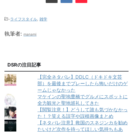
-
ライフスタイル
,
雑学
執筆者:
manami
DSRの注目記事
【完全ネタバレ】DDLC（ドキドキ文芸
部）を最後までプレーしたら怖いだけのゲ
ームじゃなかった
マケインの聖地豊橋でグルメにスポットに
全力観光と聖地巡礼してきた
【閲覧注意！】どうして誰も気づかなかっ
た！？笑える誤字や誤植画像まとめ
【ネタバレ注意】救国のスネジンカを勧め
たいけど次作を待ってほしい気持ちもあ