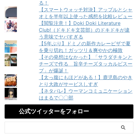
る！
【スマートウォッチ対決】アップルとシャ
オミを半年以上使った感想を比較レビュー
【閲覧注意！】Doki Doki Literature
Club!（ドキドキ文芸部）のドキドキが違
う意味でヤバすぎる
【5年ぶり】ドミノの新作カレーピザで夏
を乗り切れ！ガッツリ＆爽やかの極致
【その発想はなかった】「サラダチキンと
チーズで作る 旨辛チーズタッカルビスー
プ」が爆誕！
【太っ腹にもほどがある！】鹿児島のやき
とり大政がサービスしすぎ
【ネタバレ】ウーマンコミュニケーション
はまるで〇〇部
公式ツイッターをフォロー