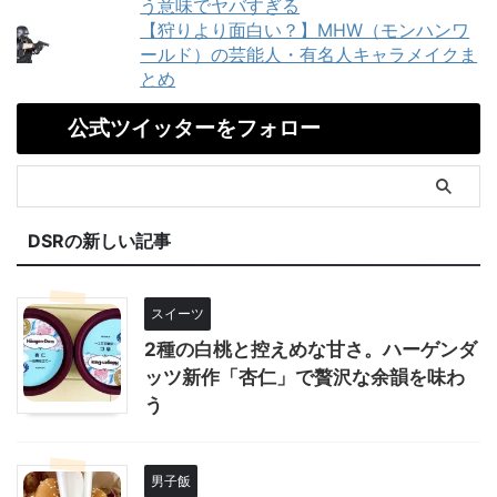
う意味でヤバすぎる
【狩りより面白い？】MHW（モンハンワ
ールド）の芸能人・有名人キャラメイクま
とめ
公式ツイッターをフォロー
DSRの新しい記事
スイーツ
2種の白桃と控えめな甘さ。ハーゲンダ
ッツ新作「杏仁」で贅沢な余韻を味わ
う
男子飯