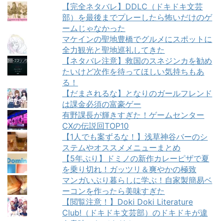
【完全ネタバレ】DDLC（ドキドキ文芸
部）を最後までプレーしたら怖いだけのゲ
ームじゃなかった
マケインの聖地豊橋でグルメにスポットに
全力観光と聖地巡礼してきた
【ネタバレ注意】救国のスネジンカを勧め
たいけど次作を待ってほしい気持ちもあ
る！
【だまされるな】となりのガールフレンド
は課金必須の富豪ゲー
有野課長が輝きすぎた！ゲームセンター
CXの伝説回TOP10
【1人でも案ずるな！】浅草神谷バーのシ
ステムやオススメメニューまとめ
【5年ぶり】ドミノの新作カレーピザで夏
を乗り切れ！ガッツリ＆爽やかの極致
マンガいぶり暮らしに学ぶ！自家製簡易ベ
ーコンを作ったら美味すぎた
【閲覧注意！】Doki Doki Literature
Club!（ドキドキ文芸部）のドキドキが違